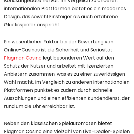
Bonusangebote hervor. Im Vergleich zu anderen
internationalen Plattformen bietet es ein modernes
Design, das sowohl Einsteiger als auch erfahrene
Glücksspieler anspricht.
Ein wesentlicher Faktor bei der Bewertung von
Online-Casinos ist die Sicherheit und Seriosität.
Flagman Casino
legt besonderen Wert auf den
Schutz der Nutzer und arbeitet mit lizenzierten
Anbietern zusammen, was es zu einer zuverlässigen
Wahl macht. Im Vergleich zu anderen internationalen
Plattformen punktet es zudem durch schnelle
Auszahlungen und einen effizienten Kundendienst, der
rund um die Uhr erreichbar ist.
Neben den klassischen Spielautomaten bietet
Flagman Casino eine Vielzahl von Live-Dealer-Spielen