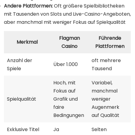
Andere Plattformen:
Oft größere Spielbibliotheken
mit Tausenden von Slots und Live-Casino-Angeboten,
aber manchmal mit weniger Fokus auf Spielqualität
Flagman
Führende
Merkmal
Casino
Plattformen
Anzahl der
oft mehrere
Über 1.000
Spiele
Tausend
Hoch, mit
Variabel,
Fokus auf
manchmal
Spielqualität
Grafik und
weniger
faire
Augenmerk
Bedingungen
auf Qualität
Exklusive Titel
Ja
Selten