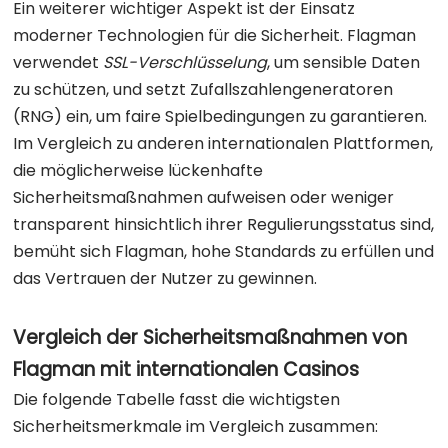
Ein weiterer wichtiger Aspekt ist der Einsatz
moderner Technologien für die Sicherheit. Flagman
verwendet
SSL-Verschlüsselung
, um sensible Daten
zu schützen, und setzt Zufallszahlengeneratoren
(RNG) ein, um faire Spielbedingungen zu garantieren.
Im Vergleich zu anderen internationalen Plattformen,
die möglicherweise lückenhafte
Sicherheitsmaßnahmen aufweisen oder weniger
transparent hinsichtlich ihrer Regulierungsstatus sind,
bemüht sich Flagman, hohe Standards zu erfüllen und
das Vertrauen der Nutzer zu gewinnen.
Vergleich der Sicherheitsmaßnahmen von
Flagman mit internationalen Casinos
Die folgende Tabelle fasst die wichtigsten
Sicherheitsmerkmale im Vergleich zusammen: