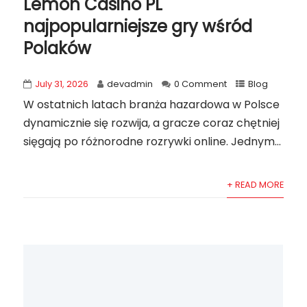
Lemon Casino PL
najpopularniejsze gry wśród
Polaków
July 31, 2026
devadmin
0 Comment
Blog
W ostatnich latach branża hazardowa w Polsce
dynamicznie się rozwija, a gracze coraz chętniej
sięgają po różnorodne rozrywki online. Jednym...
+ READ MORE