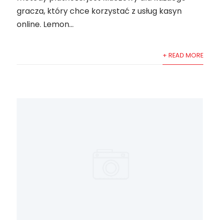
gracza, który chce korzystać z usług kasyn
online. Lemon...
+ READ MORE