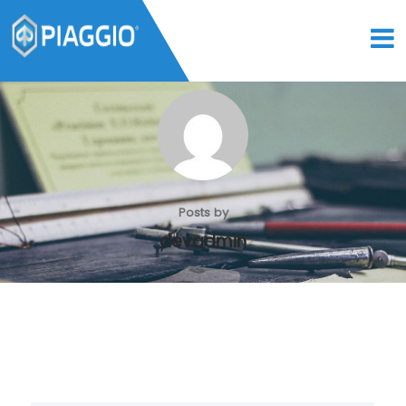
Posts by
devadmin